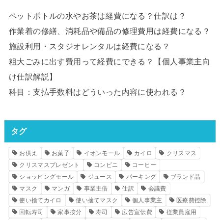
ペットボトルの水やお茶は経費になる？仕訳は？
作業着の修繕、消耗品や備品の修理費用は経費になる？
施設利用・スタジオレンタルは経費になる？
粗大ごみに出す費用って経費にできる？【個人事業主向
け仕訳解説】
科目：支払手数料はどういった内容に使われる？
タグ
お供え
お菓子
イオンモール
カイロ
クリスマス
クリスマスプレゼント
コンビニ
コーヒー
ショッピングモール
ジュース
パーキング
ブランド品
マスク
マンガ
事業主借
仕訳
会議費
使い捨てカイロ
使い捨てマスク
個人事業主
医療費控除
回転寿司
家事按分
寿司
広告宣伝費
従業員雇用