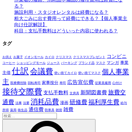
る？
施設利用・スタジオレンタルは経費になる？
粗大ごみに出す費用って経費にできる？【個人事業主
向け仕訳解説】
科目：支払手数料はどういった内容に使われる？
タグ
コンビニ
お供え
お菓子
イオンモール
カイロ
クリスマス
クリスマスプレゼント
マンガ
事業
コーヒー
ショッピングモール
ジュース
パーキング
ブランド品
マスク
仕訳
会議費
個人事業
主借
使い捨てカイロ
使い捨てマスク
主
広告宣伝費
家事按分
医療費控除
回転寿司
寿司
従業員雇用
心付け
接待交際費
旅費交
新聞図書費
支払手数料
文房具
消耗品費
福利厚生費
通費
研修費
漫画
法事
法要
給与
通信費
雑費
所得
薬局
衛生品
防寒具
雑貨
検
索: