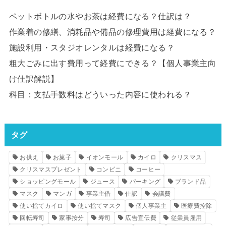
ペットボトルの水やお茶は経費になる？仕訳は？
作業着の修繕、消耗品や備品の修理費用は経費になる？
施設利用・スタジオレンタルは経費になる？
粗大ごみに出す費用って経費にできる？【個人事業主向
け仕訳解説】
科目：支払手数料はどういった内容に使われる？
タグ
お供え
お菓子
イオンモール
カイロ
クリスマス
クリスマスプレゼント
コンビニ
コーヒー
ショッピングモール
ジュース
パーキング
ブランド品
マスク
マンガ
事業主借
仕訳
会議費
使い捨てカイロ
使い捨てマスク
個人事業主
医療費控除
回転寿司
家事按分
寿司
広告宣伝費
従業員雇用