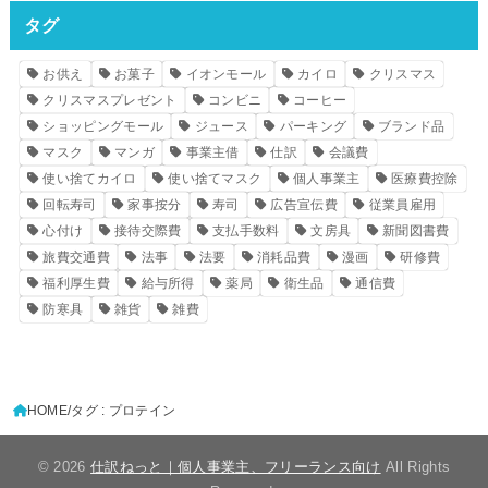
タグ
お供え
お菓子
イオンモール
カイロ
クリスマス
クリスマスプレゼント
コンビニ
コーヒー
ショッピングモール
ジュース
パーキング
ブランド品
マスク
マンガ
事業主借
仕訳
会議費
使い捨てカイロ
使い捨てマスク
個人事業主
医療費控除
回転寿司
家事按分
寿司
広告宣伝費
従業員雇用
心付け
接待交際費
支払手数料
文房具
新聞図書費
旅費交通費
法事
法要
消耗品費
漫画
研修費
福利厚生費
給与所得
薬局
衛生品
通信費
防寒具
雑貨
雑費
HOME
タグ : プロテイン
© 2026
仕訳ねっと｜個人事業主、フリーランス向け
All Rights