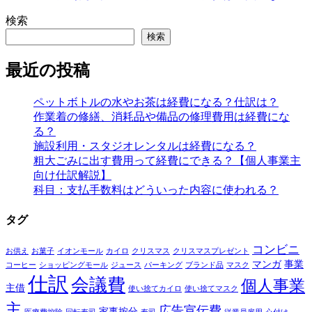
検索
検索
最近の投稿
ペットボトルの水やお茶は経費になる？仕訳は？
作業着の修繕、消耗品や備品の修理費用は経費にな
る？
施設利用・スタジオレンタルは経費になる？
粗大ごみに出す費用って経費にできる？【個人事業主
向け仕訳解説】
科目：支払手数料はどういった内容に使われる？
タグ
コンビニ
お供え
お菓子
イオンモール
カイロ
クリスマス
クリスマスプレゼント
マンガ
事業
コーヒー
ショッピングモール
ジュース
パーキング
ブランド品
マスク
仕訳
会議費
個人事業
主借
使い捨てカイロ
使い捨てマスク
主
広告宣伝費
家事按分