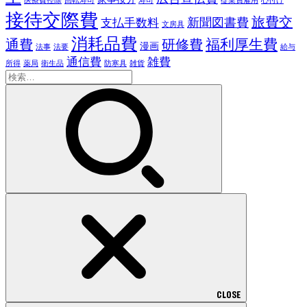
医療費控除
回転寿司
寿司
従業員雇用
心付け
接待交際費
旅費交
新聞図書費
支払手数料
文房具
消耗品費
福利厚生費
通費
研修費
漫画
法事
法要
給与
通信費
雑費
所得
薬局
衛生品
防寒具
雑貨
検
索:
CLOSE