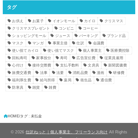
タグ
お供え
お菓子
イオンモール
カイロ
クリスマス
クリスマスプレゼント
コンビニ
コーヒー
ショッピングモール
ジュース
パーキング
ブランド品
マスク
マンガ
事業主借
仕訳
会議費
使い捨てカイロ
使い捨てマスク
個人事業主
医療費控除
回転寿司
家事按分
寿司
広告宣伝費
従業員雇用
心付け
接待交際費
支払手数料
文房具
新聞図書費
旅費交通費
法事
法要
消耗品費
漫画
研修費
福利厚生費
給与所得
薬局
衛生品
通信費
防寒具
雑貨
雑費
HOME
タグ : 未払金
© 2026
仕訳ねっと｜個人事業主、フリーランス向け
All Rights