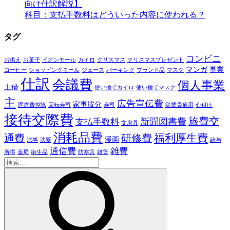
向け仕訳解説】
科目：支払手数料はどういった内容に使われる？
タグ
コンビニ
お供え
お菓子
イオンモール
カイロ
クリスマス
クリスマスプレゼント
マンガ
事業
コーヒー
ショッピングモール
ジュース
パーキング
ブランド品
マスク
仕訳
会議費
個人事業
主借
使い捨てカイロ
使い捨てマスク
主
広告宣伝費
家事按分
医療費控除
回転寿司
寿司
従業員雇用
心付け
接待交際費
旅費交
新聞図書費
支払手数料
文房具
消耗品費
福利厚生費
通費
研修費
漫画
法事
法要
給与
通信費
雑費
所得
薬局
衛生品
防寒具
雑貨
検
索: